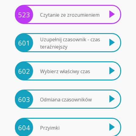
523
Czytanie ze zrozumieniem
Uzupełnij czasownik - czas
601
teraźniejszy
602
Wybierz właściwy czas
603
Odmiana czasowników
604
Przyimki