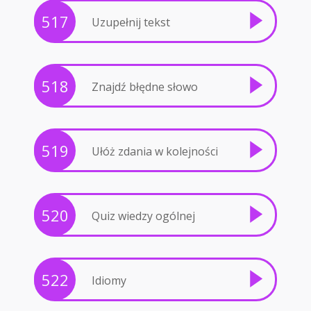
517
Uzupełnij tekst
518
Znajdź błędne słowo
519
Ułóż zdania w kolejności
520
Quiz wiedzy ogólnej
522
Idiomy