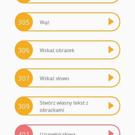
305
Wąż
306
Wskaż obrazek
307
Wskaż słowo
Stwórz własny tekst z
309
obrazkami
401
Uzupełnij słowa