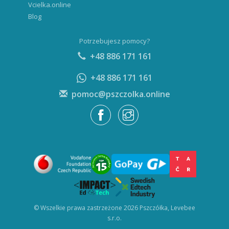
Vcielka.online
Blog
Potrzebujesz pomocy?
+48 886 171 161
+48 886 171 161
pomoc@pszczolka.online
© Wszelkie prawa zastrzeżone 2026 Pszczółka, Levebee
s.r.o.