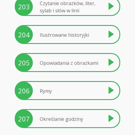
Czytanie obrazków, liter,
203
sylab i słów w linii
204
Ilustrowane historyjki
205
Opowiadania z obrazkami
206
Rymy
207
Określanie godziny