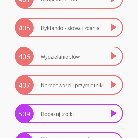
405
Dyktando - słowa i zdania
406
Wydzielanie słów
407
Narodowości i przymiotniki
509
Dopasuj trójki