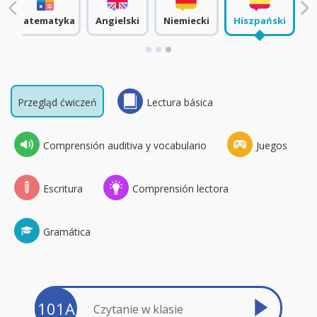
Matematyka
Angielski
Niemiecki
Hiszpański
Przegląd ćwiczeń
Lectura básica
Comprensión auditiva y vocabulario
Juegos
Escritura
Comprensión lectora
Gramática
101A
Czytanie w klasie