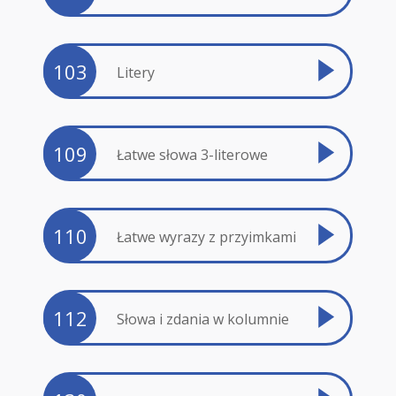
103
Litery
109
Łatwe słowa 3-literowe
110
Łatwe wyrazy z przyimkami
112
Słowa i zdania w kolumnie