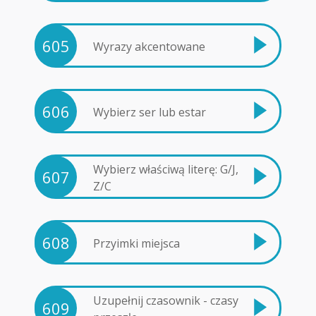
605
Wyrazy akcentowane
606
Wybierz ser lub estar
Wybierz właściwą literę: G/J,
607
Z/C
608
Przyimki miejsca
Uzupełnij czasownik - czasy
609