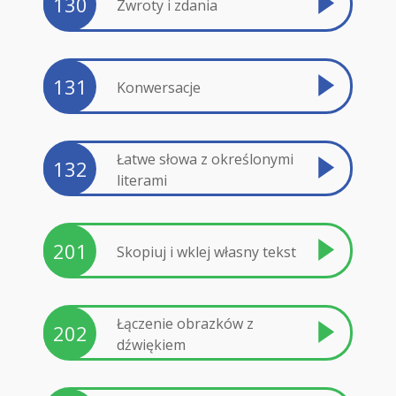
130
Zwroty i zdania
131
Konwersacje
Łatwe słowa z określonymi
132
literami
201
Skopiuj i wklej własny tekst
Łączenie obrazków z
202
dźwiękiem