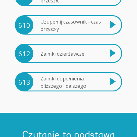
przeszłe
Uzupełnij czasownik - czas
610
przyszły
612
Zaimki dzierżawcze
Zaimki dopełnienia
613
bliższego i dalszego
Czytanie to podstawa