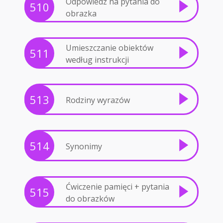
Odpowiedz na pytania do
510
obrazka
Umieszczanie obiektów
511
według instrukcji
513
Rodziny wyrazów
514
Synonimy
Ćwiczenie pamięci + pytania
515
do obrazków