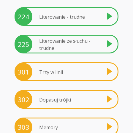
224
Literowanie - trudne
Literowanie ze słuchu -
225
trudne
301
Trzy w linii
302
Dopasuj trójki
303
Memory