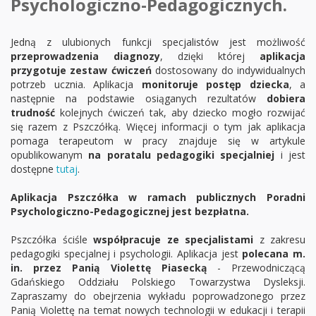
Psychologiczno-Pedagogicznych.
Jedną z ulubionych funkcji specjalistów jest możliwość
przeprowadzenia diagnozy
, dzięki której
aplikacja
przygotuje zestaw ćwiczeń
dostosowany do indywidualnych
potrzeb ucznia. Aplikacja
monitoruje postęp dziecka
, a
następnie na podstawie osiąganych rezultatów
dobiera
trudność
kolejnych ćwiczeń tak, aby dziecko mogło rozwijać
się razem z Pszczółką. Więcej informacji o tym jak aplikacja
pomaga terapeutom w pracy znajduje się w artykule
opublikowanym
na poratalu pedagogiki specjalniej
i jest
dostępne
tutaj
.
Aplikacja Pszczółka w ramach publicznych Poradni
Psychologiczno-Pedagogicznej jest bezpłatna.
Pszczółka ściśle
współpracuje ze specjalistami
z zakresu
pedagogiki specjalnej i psychologii. Aplikacja jest
polecana m.
in. przez Panią Violettę Piasecką
- Przewodniczącą
Gdańskiego Oddziału Polskiego Towarzystwa Dysleksji.
Zapraszamy do obejrzenia wykładu poprowadzonego przez
Panią Violettę na temat nowych technologii w edukacji i terapii