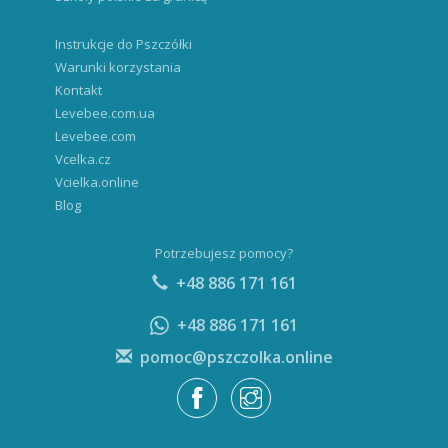
Instrukcje do Pszczółki
Warunki korzystania
Kontakt
Levebee.com.ua
Levebee.com
Vcelka.cz
Vcielka.online
Blog
Potrzebujesz pomocy?
+48 886 171 161
+48 886 171 161
pomoc@pszczolka.online