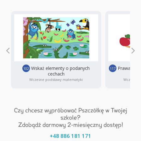
Wskaż elementy o podanych
Prawa czy l
102
117
cechach
pers
Wczesne podstawy matematyki
Wczesne 
Czy chcesz wypróbować Pszczółkę w Twojej
szkole?
Zdobądź darmowy 2-miesięczny dostęp!
+48 886 181 171