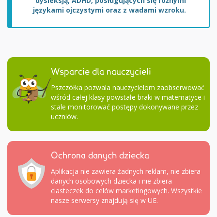
dysleksją, ADHD, posługujących się różnymi
językami ojczystymi oraz z wadami wzroku.
Wsparcie dla nauczycieli
Pszczółka pozwala nauczycielom zaobserwować
wśród całej klasy powstałe braki w matematyce i
stale monitorować postępy dokonywane przez
uczniów.
Ochrona danych dziecka
Aplikacja nie zawiera żadnych reklam, nie zbiera
danych osobowych dziecka i nie zbiera
ciasteczek do celów marketingowych. Wszystkie
nasze serwersy znajdują się w UE.