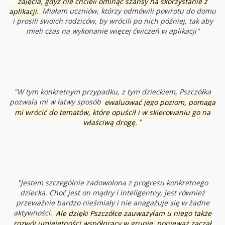
zajęcia, gdyż nie chcieli ominąć szansy na skorzystanie z
aplikacji.
Miałam uczniów, którzy odmówili powrotu do domu
i prosili swoich rodziców, by wrócili po nich później, tak aby
mieli czas na wykonanie więcej ćwiczeń w aplikacji
"
"W tym konkretnym przypadku, z tym dzieckiem, Pszczółka
pozwala mi w łatwy sposób
ewaluować jego poziom, pomaga
mi wrócić do tematów, które opuścił i w skierowaniu go na
właściwą drogę.
"
"Jestem szczególnie zadowolona z progresu konkretnego
dziecka. C
hoć jest on mądry i inteligentny,
jest również
przeważnie bardzo nieśmiały i nie anagażuje się w żadne
aktywności.
Ale dzięki Pszczółce zauważyłam u niego także
rozwój umiejętności współpracy w grupie, ponieważ zaczął