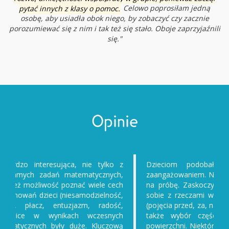
pytać innych z klasy o pomoc.
Celowo poprosiłam jedną
osobę, aby usiadła obok niego, by zobaczyć czy zacznie
porozumiewać się z nim i tak też się stało. Oboje zaprzyjaźnili
się."
Opinie
Dzieciom podobała się praca, pracowały z
zaangażowaniem. Niektóre dzieci klikały odpowiedzi
na próbę. Zaskoczyło mnie, że dzieci słabo radzą
sobie z rzeczami wcześniej znanymi z przedszkola
(pojęcia przed, za, nad, pod...). Problemy sprawiał im
także wybór części z całości - orientacja na
powierzchni. Niektóre miały problemy z orientacją w